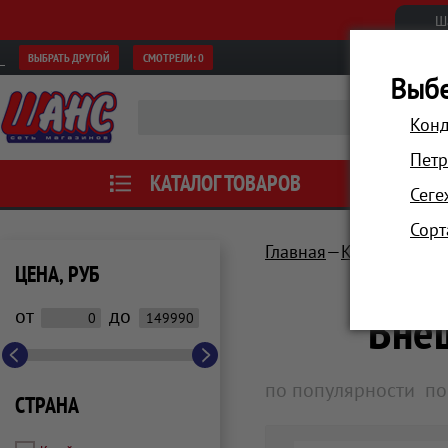
Ш
ВЫБРАТЬ ДРУГОЙ
СМОТРЕЛИ:
0
Выбе
Конд
Петр
КАТАЛОГ ТОВАРОВ
АКЦИИ
Сеге
Сорт
Главная
Компьютеры 
ЦЕНА, РУБ
Вне
от
до
по популярности
по
СТРАНА