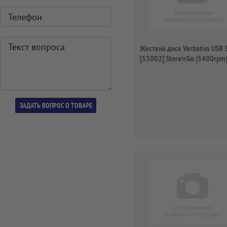
Жесткий диск Verbatim USB
[53002] Store'n'Go (5400rpm
2.5...