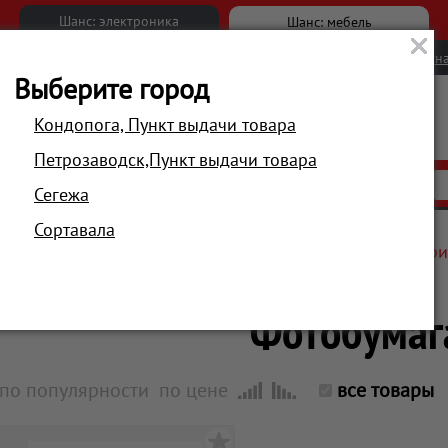
Шанс: электроника
Шанс: мебель
Новости
Вакансии
Обратна
Выберите город
Кондопога, Пункт выдачи товара
Петрозаводск,Пункт выдачи товара
АКЦИИ
РАСПРОДАЖА
МАГАЗИНЫ
Сегежа
Сортавала
Главная
Компьютеры и периферия
Расходные матери
Фотобумаг
по популярности
по цене
все товары