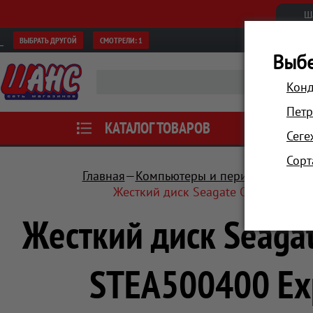
Ш
ВЫБРАТЬ ДРУГОЙ
СМОТРЕЛИ:
1
Выбе
Конд
Петр
КАТАЛОГ ТОВАРОВ
АКЦИИ
Сеге
Сорт
Главная
Компьютеры и периферия
Нос
Жесткий диск Seagate Original USB
Жесткий диск Seagat
STEA500400 Exp