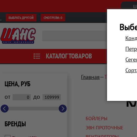
Ш
ВЫБРАТЬ ДРУГОЙ
СМОТРЕЛИ:
0
Выбе
Конд
Петр
КАТАЛОГ ТОВАРОВ
АКЦИИ
Сеге
Сорт
Главная
Техника для
ЦЕНА, РУБ
К
от
до
БОЙЛЕРЫ
БРЕНДЫ
ЭВН ПРОТОЧНЫЕ
ВЕНТИЛЯТОРЫ