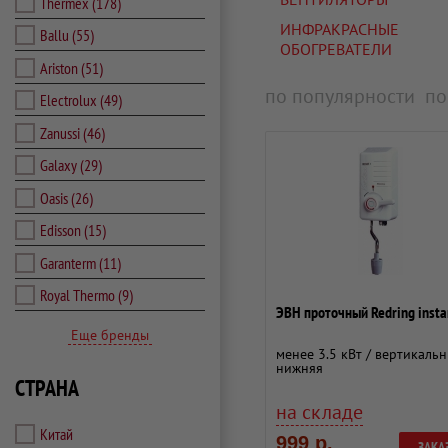
Thermex
(178)
ИНФРАКРАСНЫЕ
Ballu
(55)
ОБОГРЕВАТЕЛИ
Ariston
(51)
по популярности
по
Electrolux
(49)
Zanussi
(46)
Galaxy
(29)
Oasis
(26)
Edisson
(15)
Garanterm
(11)
Royal Thermo
(9)
ЭВН проточный Redring insta
Еще бренды
менее 3.5 кВт / вертикальн
нижняя
СТРАНА
на складе
Китай
999 р.
ЗАКА