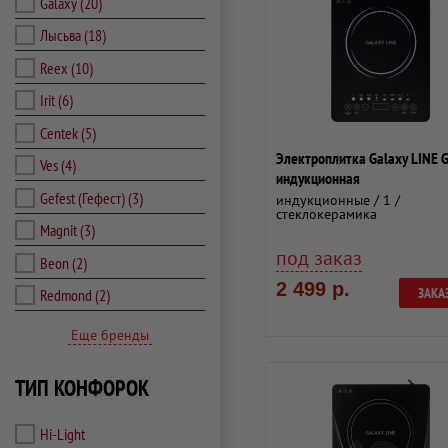
Galaxy
(20)
Лысьва
(18)
Reex
(10)
Irit
(6)
Centek
(5)
Электроплитка Galaxy LINE
Ves
(4)
индукционная
Gefest (Гефест)
(3)
индукционные / 1 /
стеклокерамика
Magnit
(3)
под заказ
Beon
(2)
2 499 р.
ЗАКА
Redmond
(2)
Еще бренды
ТИП КОНФОРОК
Hi-Light