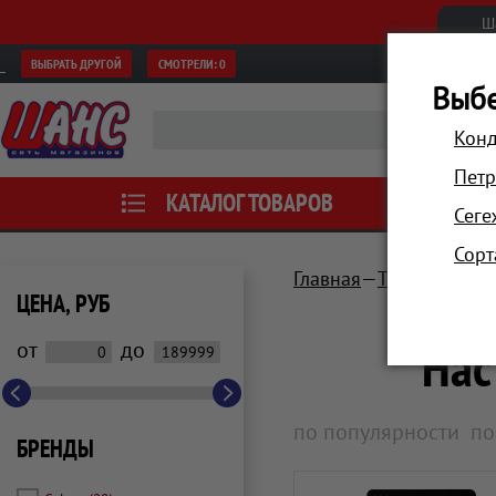
Ш
ВЫБРАТЬ ДРУГОЙ
СМОТРЕЛИ:
0
Выбе
Конд
Петр
КАТАЛОГ ТОВАРОВ
АКЦИИ
Сеге
Сорт
Главная
Техника для 
ЦЕНА, РУБ
Нас
от
до
по популярности
по
БРЕНДЫ