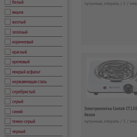
белый
чугунные, спираль / 1 / эм
вишня
желтый
зеленый
коричневый
красный
кремовый
мокрый асфальт
нержавеющая сталь
серебристый
серый
Электроплитка Centek CT15
синий
белая
темно-серый
чугунные, спираль / 1 / эм
черный