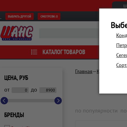
Ш
ВЫБРАТЬ ДРУГОЙ
СМОТРЕЛИ:
0
Выбе
Конд
Петр
КАТАЛОГ ТОВАРОВ
АКЦИИ
Сеге
Сорт
Главная
Красота и зд
ЦЕНА, РУБ
от
до
по популярности
по
БРЕНДЫ