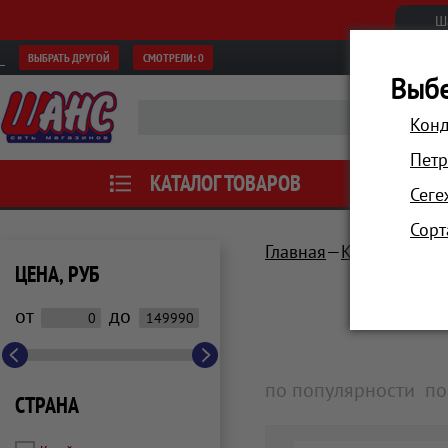
Ш
ВЫБРАТЬ ДРУГОЙ
СМОТРЕЛИ:
0
Выбе
Конд
Петр
КАТАЛОГ ТОВАРОВ
АКЦИИ
Сеге
Сорт
Главная
Компьютеры 
ЦЕНА, РУБ
от
до
по популярности
по
СТРАНА