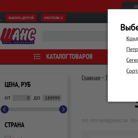
Ш
ВЫБРАТЬ ДРУГОЙ
СМОТРЕЛИ:
0
Выбе
Конд
Петр
КАТАЛОГ ТОВАРОВ
АКЦИИ
Сеге
Сорт
Главная
Техника для 
ЦЕНА, РУБ
от
до
по популярности
по
СТРАНА