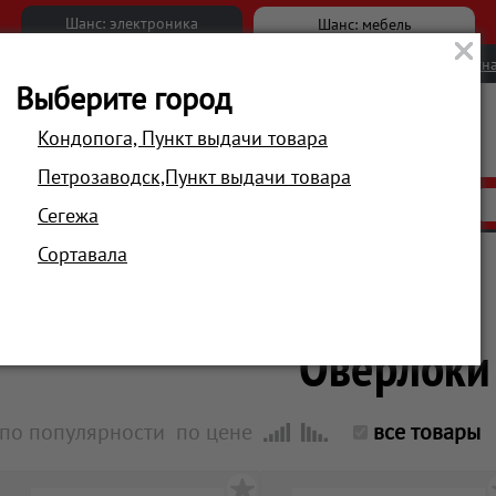
Шанс: электроника
Шанс: мебель
Новости
Вакансии
Обратна
Выберите город
Кондопога, Пункт выдачи товара
Петрозаводск,Пункт выдачи товара
АКЦИИ
РАСПРОДАЖА
МАГАЗИНЫ
Сегежа
Сортавала
Главная
Техника для дома
Для ухода за одеждой
Оверлоки
по популярности
по цене
все товары