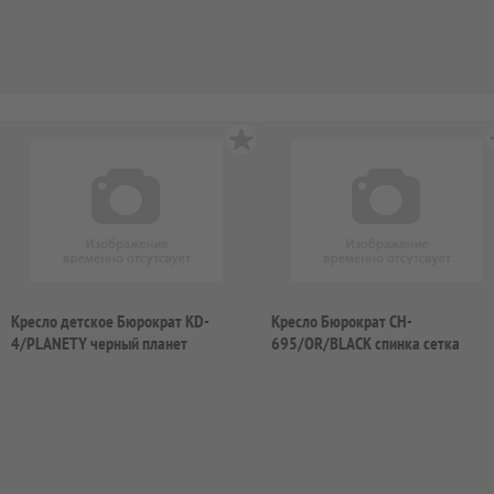
Кресло детское Бюрократ KD-
Кресло Бюрократ CH-
4/PLANETY черный планет
695/OR/BLACK спинка сетка
оранжевый TW-38-3 сиден...