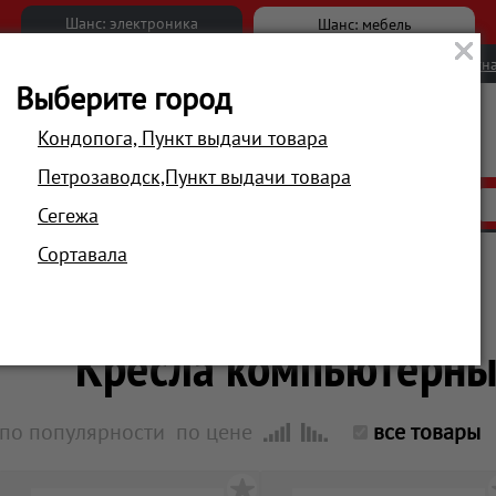
Шанс: электроника
Шанс: мебель
Новости
Вакансии
Обратна
Выберите город
Кондопога, Пункт выдачи товара
Петрозаводск,Пункт выдачи товара
АКЦИИ
РАСПРОДАЖА
МАГАЗИНЫ
Сегежа
Сортавала
Главная
Компьютеры и периферия
Кресла компьютерны
по популярности
по цене
все товары