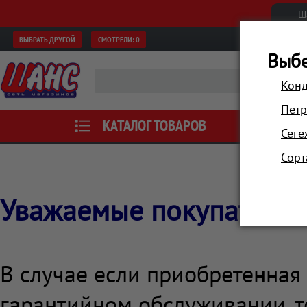
Ш
ВЫБРАТЬ ДРУГОЙ
СМОТРЕЛИ:
0
Выбе
Конд
Петр
КАТАЛОГ ТОВАРОВ
АКЦИИ
Сеге
Сорт
Уважаемые покупатели!
В случае если приобретенная
гарантийном обслуживании, 