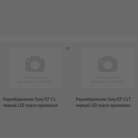
Радиобудильник Sony ICF-C1
Радиобудильник Sony ICF-C1T
черный LED подсв:оранжевая
черный LED подсв:оранжевая
часы:цифровые ...
часы:цифровые...