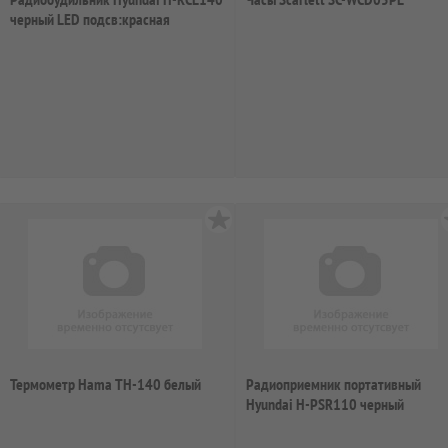
черный LED подсв:красная
часы:цифров...
Термометр Hama TH-140 белый
Радиоприемник портативный
Hyundai H-PSR110 черный