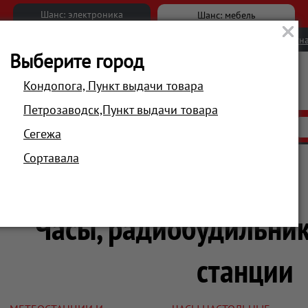
Шанс: электроника
Шанс: мебель
Новости
Вакансии
Обратна
Выберите город
Кондопога, Пункт выдачи товара
Петрозаводск,Пункт выдачи товара
АКЦИИ
РАСПРОДАЖА
МАГАЗИНЫ
Сегежа
Сортавала
Главная
Техника для дома
Часы, радиобудильник
станции