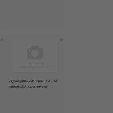
Радиобудильник Supra SA-45FM
черный LCD подсв:зеленая
часы:цифровые ...