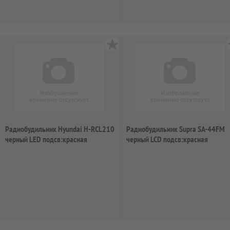
Радиобудильник Hyundai H-RCL210
Радиобудильник Supra SA-44FM
черный LED подсв:красная
черный LCD подсв:красная
часы:цифров...
часы:цифровые ...