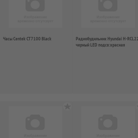
Часы Centek CT7100 Black
Радиобудильник Hyundai H-RCL2
черный LED подсв:красная
часы:цифров...