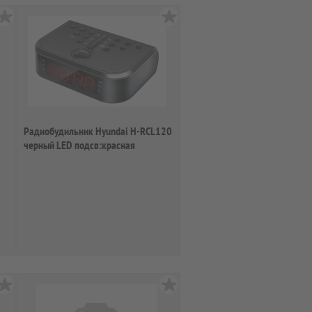
Радиобудильник Hyundai H-RCL120
черный LED подсв:красная
часы:цифров...