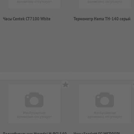
Часы Centek CT7100 White
Термометр Hama TH-140 серый
Радиобудильник Hyundai H-RCL140
Часы Scarlett SC-WCD05PL