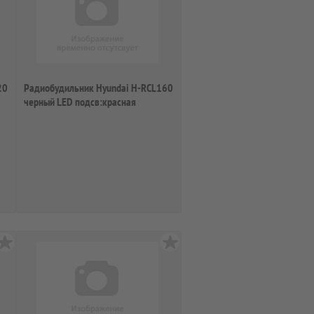
20
Радиобудильник Hyundai H-RCL160
черный LED подсв:красная
часы:цифров...