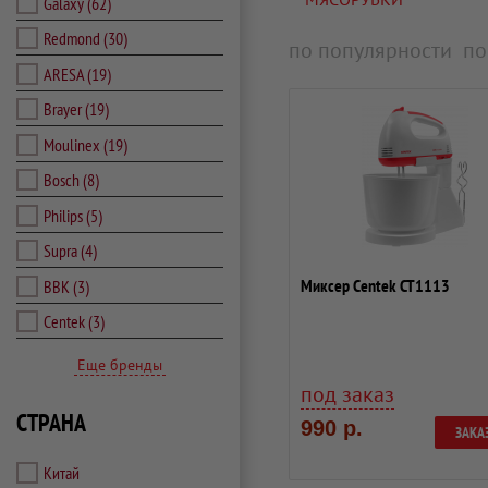
Galaxy
(62)
Redmond
(30)
по популярности
по
ARESA
(19)
Brayer
(19)
Moulinex
(19)
Bosch
(8)
Philips
(5)
Supra
(4)
Миксер Centek CT1113
BBK
(3)
Centek
(3)
Еще бренды
под заказ
СТРАНА
990 р.
ЗАКА
Китай