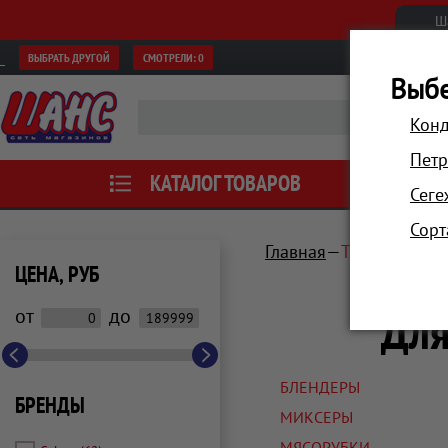
Ш
ВЫБРАТЬ ДРУГОЙ
СМОТРЕЛИ:
0
Выбе
Конд
Петр
КАТАЛОГ ТОВАРОВ
АКЦИИ
Сеге
Сорт
Главная
Техника для 
ЦЕНА, РУБ
Для
от
до
БЛЕНДЕРЫ
БРЕНДЫ
МИКСЕРЫ
МЯСОРУБКИ