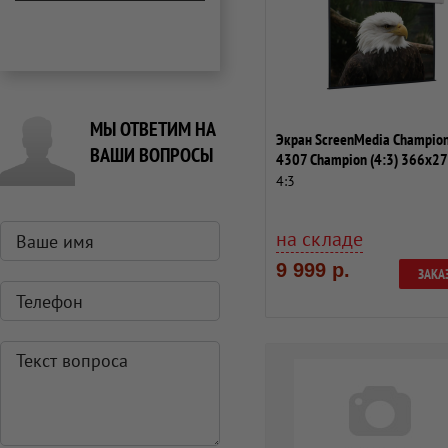
МЫ ОТВЕТИМ НА
Экран ScreenMedia Champio
ВАШИ ВОПРОСЫ
4307 Champion (4:3) 366x2
(358x266,...
4:3
на складе
9 999 р.
ЗАКА