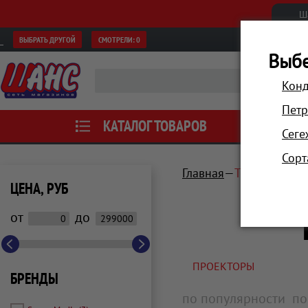
Ш
ВЫБРАТЬ ДРУГОЙ
СМОТРЕЛИ:
0
Выбе
Конд
Петр
КАТАЛОГ ТОВАРОВ
АКЦИИ
Сеге
Сорт
Главная
Телевизоры, 
ЦЕНА, РУБ
от
до
ПРОЕКТОРЫ
БРЕНДЫ
по популярности
по