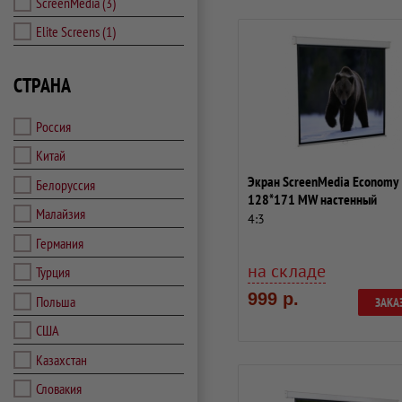
ScreenMedia
(3)
Elite Screens
(1)
СТРАНА
Россия
Китай
Экран ScreenMedia Economy
Белоруссия
128*171 MW настенный
Малайзия
4:3
Германия
на складе
Турция
999 р.
Польша
ЗАКА
США
Казахстан
Словакия