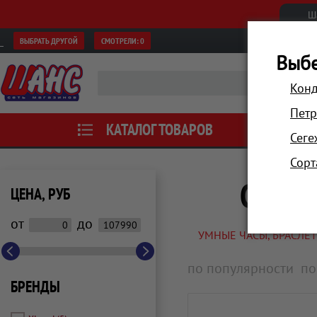
Ш
ВЫБРАТЬ ДРУГОЙ
СМОТРЕЛИ:
0
Выбе
Конд
Петр
КАТАЛОГ ТОВАРОВ
АКЦИИ
Сеге
Сорт
Смарт
ЦЕНА, РУБ
от
до
УМНЫЕ ЧАСЫ, БРАСЛЕ
по популярности
по
БРЕНДЫ