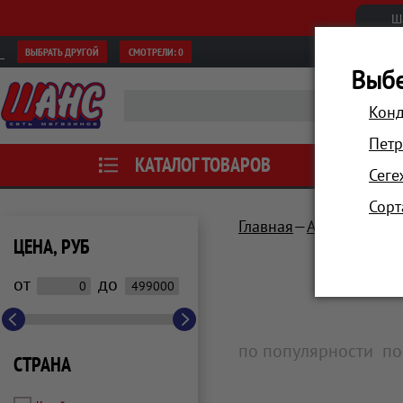
Ш
ВЫБРАТЬ ДРУГОЙ
СМОТРЕЛИ:
0
Выбе
Конд
Петр
КАТАЛОГ ТОВАРОВ
АКЦИИ
Сеге
Сорт
Главная
Аксессуары
ЦЕНА, РУБ
от
до
по популярности
по
СТРАНА