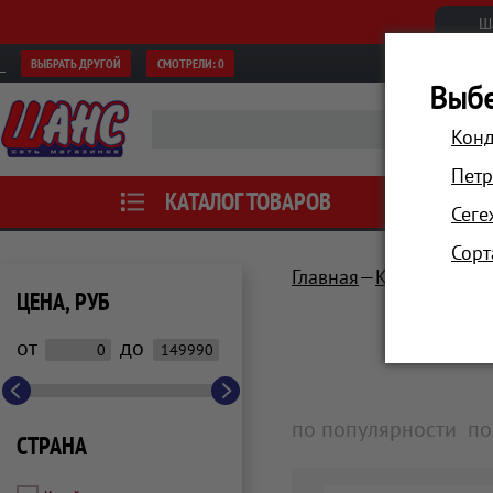
Ш
ВЫБРАТЬ ДРУГОЙ
СМОТРЕЛИ:
0
Выбе
Конд
Петр
КАТАЛОГ ТОВАРОВ
АКЦИИ
Сеге
Сорт
Главная
Компьютеры 
ЦЕНА, РУБ
от
до
по популярности
по
СТРАНА