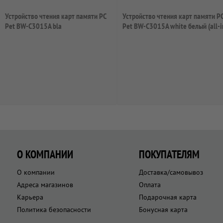
Устройство чтения карт памяти PC
Устройство чтения карт памяти P
Pet BW-C3015A bla
Pet BW-C3015A white белый (all-i
1...
О КОМПАНИИ
ПОКУПАТЕЛЯМ
О компании
Доставка/самовывоз
Адреса магазинов
Оплата
Карьера
Подарочная карта
Политика безопасности
Бонусная карта