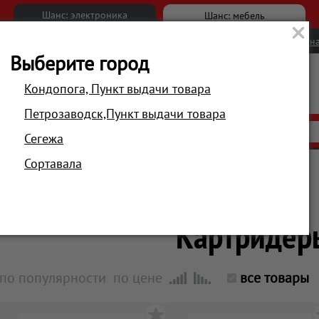
Шанс: электроника
Шанс: мебель
Новости
Вакансии
Обратна
Выберите город
Кондопога, Пункт выдачи товара
Петрозаводск,Пункт выдачи товара
АКЦИИ
РАСПРОДАЖА
МАГАЗИНЫ
Сегежа
Сортавала
Главная
Компьютеры и периферия
Картридер
по популярности
по цене
все товары