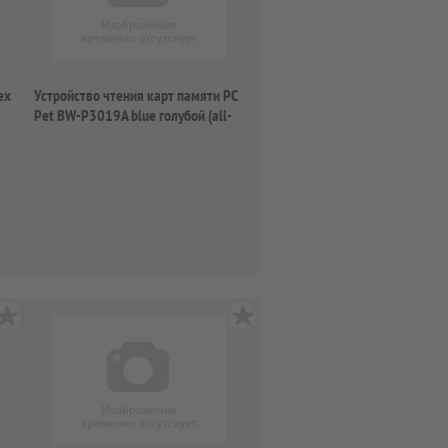
ех
Устройство чтения карт памяти PC
Pet BW-P3019A blue голубой (all-
in-...