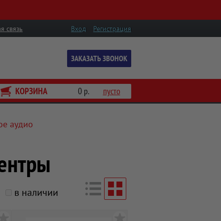
я связь
Вход
Регистрация
ЗАКАЗАТЬ ЗВОНОК
КОРЗИНА
0 р.
пусто
ое аудио
ентры
в наличии