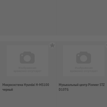
Микросистема Hyundai H-MS100
Музыкальный центр Pioneer STZ
черный
D10TG
12Вт/CD/CDRW/DVD/DVDRW/FM/USB