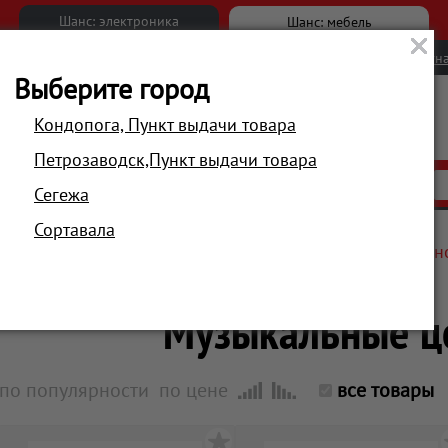
Шанс: электроника
Шанс: мебель
Новости
Вакансии
Обратна
Выберите город
Кондопога, Пункт выдачи товара
Петрозаводск,Пункт выдачи товара
АКЦИИ
РАСПРОДАЖА
МАГАЗИНЫ
Сегежа
Сортавала
Главная
Телевизоры, аудио, мультимедиа
Стационарн
Музыкальные ц
по популярности
по цене
все товары