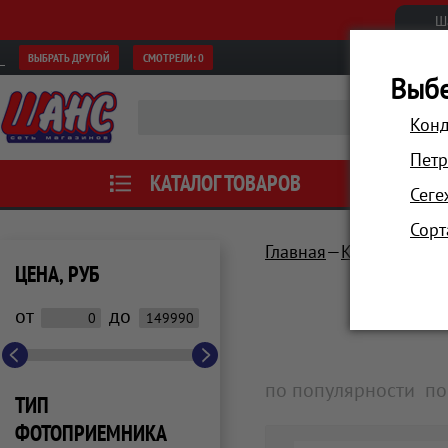
Ш
ВЫБРАТЬ ДРУГОЙ
СМОТРЕЛИ:
0
Выбе
Конд
Петр
КАТАЛОГ ТОВАРОВ
АКЦИИ
Сеге
Сорт
Главная
Компьютеры 
ЦЕНА, РУБ
от
до
по популярности
по
ТИП
ФОТОПРИЕМНИКА