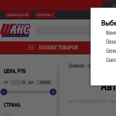
Ш
ВЫБРАТЬ ДРУГОЙ
СМОТРЕЛИ:
0
Выбе
Конд
Петр
КАТАЛОГ ТОВАРОВ
АКЦИИ
Сеге
Сорт
Главная
Автотовары, 
ЦЕНА, РУБ
Ав
от
до
по популярности
по
СТРАНА