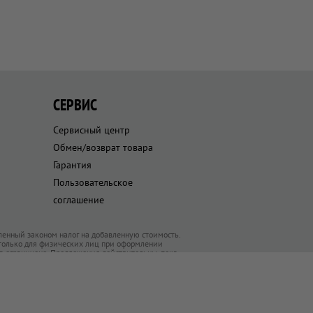
СЕРВИС
Сервисный центр
Обмен/возврат товара
Гарантия
Пользовательское
соглашение
ленный законом налог на добавленную стоимость.
 только для физических лиц при оформлении
ра ограничено. Предложения действительны, пока