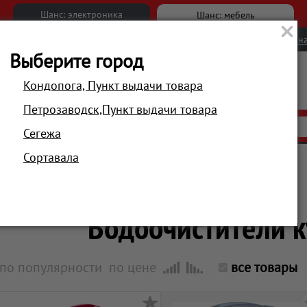
Шанс: электроника
Шанс: мебель
Новости
Вакансии
Обратна
Выберите город
Кондопога, Пункт выдачи товара
Петрозаводск,Пункт выдачи товара
АКЦИИ
РАСПРОДАЖА
МАГАЗИНЫ
Сегежа
Сортавала
Главная
Техника для кухни
Фильтры для воды
Водоочистители 
по популярности
по цене
все товары