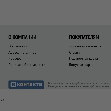
О КОМПАНИИ
ПОКУПАТЕЛЯМ
О компании
Доставка/самовывоз
Адреса магазинов
Оплата
Карьера
Подарочная карта
Политика безопасности
Бонусная карта
Все цены указаны в рублях и включают установ
Цены, представленные на сайте, действительны
покупки через кассу магазина. Количество това
товар есть в наличии
023