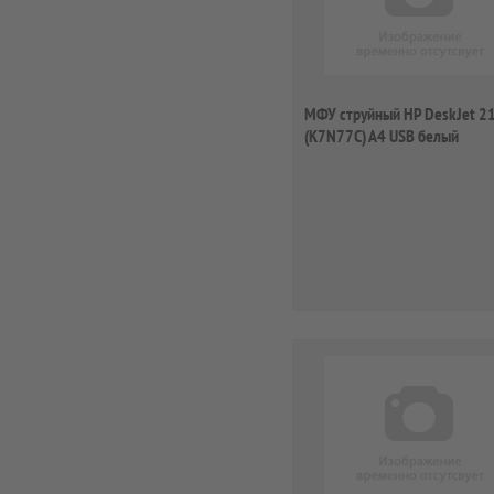
МФУ струйный HP DeskJet 2
(K7N77C) A4 USB белый