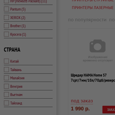
HP (Hewlett-Packard)
(11)
ПРИНТЕРЫ ЛАЗЕРНЫЕ
Pantum
(5)
XEROX
(2)
по популярности
по
Brother
(1)
Kyocera
(1)
СТРАНА
Китай
Тайвань
Шредер HAMA Home S7
Малайзия
7срт/7мм/10л/70дб/реверс
Венгрия
Вьетнам
под заказ
Тайланд
1 990 р.
ЗАКА