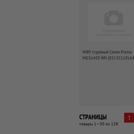
МФУ струйный Canon Pixma
MG3640S WH (0515C110) A
Duplex WiFi USB бе...
СТРАНИЦЫ
1
товары 1—30 из 128