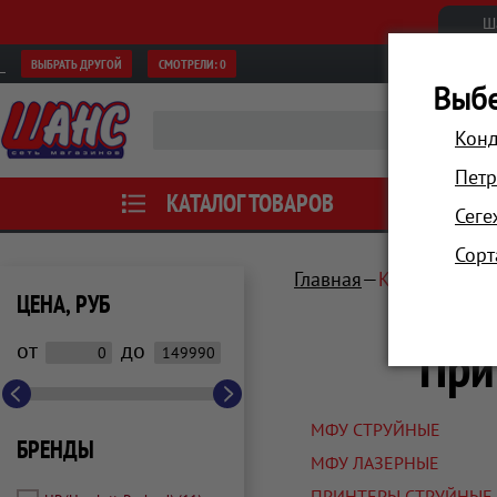
Ш
ВЫБРАТЬ ДРУГОЙ
СМОТРЕЛИ:
0
Выбе
Конд
Петр
КАТАЛОГ ТОВАРОВ
АКЦИИ
Сеге
Сорт
Главная
Компьютеры 
ЦЕНА, РУБ
При
от
до
МФУ СТРУЙНЫЕ
БРЕНДЫ
МФУ ЛАЗЕРНЫЕ
ПРИНТЕРЫ СТРУЙНЫЕ