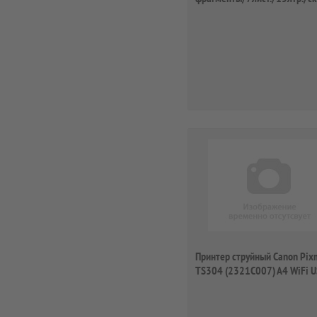
скобы...
Принтер струйный Canon Pix
TS304 (2321C007) A4 WiFi U
черный