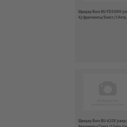
Шредер Buro BU-FD508M (се
4)/фрагменты/8лист./14лтр.
скрепки/ско...
Шредер Buro BU-A208 (секр.
фрагменты/7лист./15лтр./с