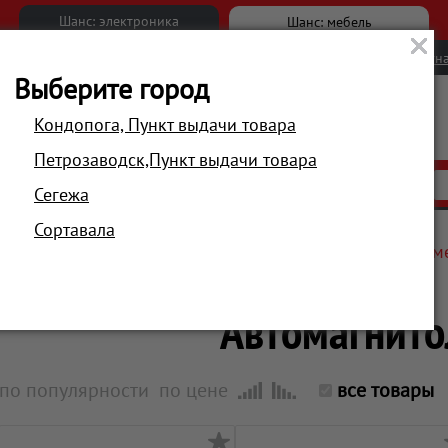
Шанс: электроника
Шанс: мебель
Новости
Вакансии
Обратна
Выберите город
Кондопога, Пункт выдачи товара
Петрозаводск,Пункт выдачи товара
АКЦИИ
РАСПРОДАЖА
МАГАЗИНЫ
Сегежа
Сортавала
Главная
Автотовары, туризм, спорт
Автозвук, мультим
Автомагнит
по популярности
по цене
все товары