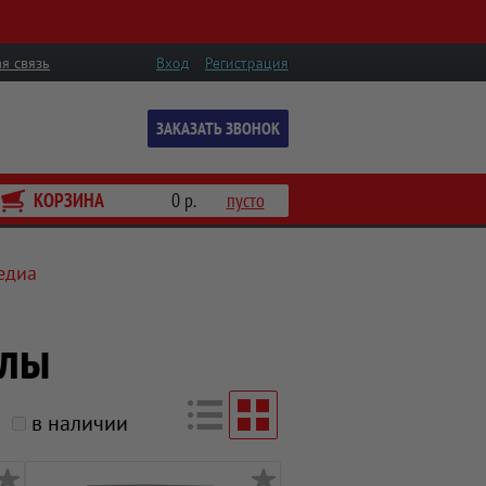
я связь
Вход
Регистрация
ЗАКАЗАТЬ ЗВОНОК
КОРЗИНА
0 р.
пусто
едиа
олы
в наличии