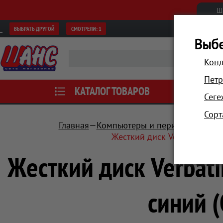
Ш
ВЫБРАТЬ ДРУГОЙ
СМОТРЕЛИ:
1
Выбе
Конд
Петр
КАТАЛОГ ТОВАРОВ
АКЦИИ
Сеге
Сорт
Главная
Компьютеры и периферия
Нос
Жесткий диск Verbatim USB 
Жесткий диск Verbati
синий 