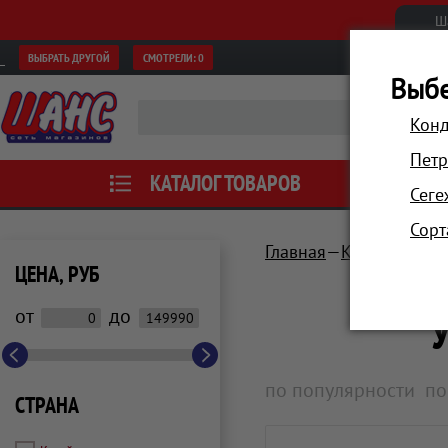
Ш
ВЫБРАТЬ ДРУГОЙ
СМОТРЕЛИ:
0
Выбе
Конд
Петр
КАТАЛОГ ТОВАРОВ
АКЦИИ
Сеге
Сорт
Главная
Компьютеры 
ЦЕНА, РУБ
от
до
по популярности
по
СТРАНА