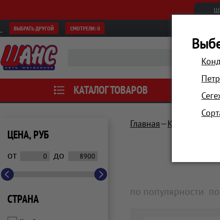
Ш
ВЫБРАТЬ ДРУГОЙ
СМОТРЕЛИ:
0
Выбе
Конд
Петр
КАТАЛОГ ТОВАРОВ
АКЦИИ
Сеге
Сорт
Главная
Красота и зд
ЦЕНА, РУБ
от
до
по популярности
по
СТРАНА