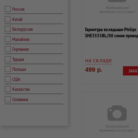
Россия
Китай
Белоруссия
Гарнитура вкладыши Philips
SHE3555BL/00 синие провод
Малайзия
ушной рак...
Германия
Турция
на складе
Польша
499 р.
ЗАКА
США
Казахстан
Словакия