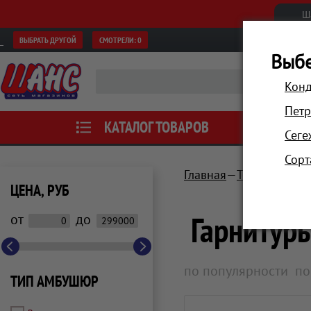
Ш
ВЫБРАТЬ ДРУГОЙ
СМОТРЕЛИ:
0
Выбе
Конд
Петр
КАТАЛОГ ТОВАРОВ
АКЦИИ
Сеге
Сорт
Главная
Телевизоры, 
ЦЕНА, РУБ
Гарнитур
от
до
по популярности
по
ТИП АМБУШЮР