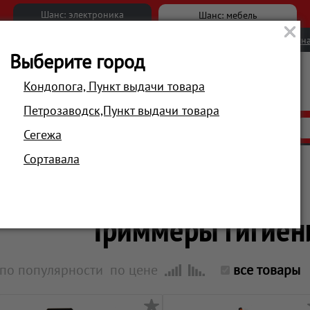
Шанс: электроника
Шанс: мебель
Новости
Вакансии
Обратна
Выберите город
Кондопога, Пункт выдачи товара
Петрозаводск,Пункт выдачи товара
АКЦИИ
РАСПРОДАЖА
МАГАЗИНЫ
Сегежа
Сортавала
Главная
Красота и здоровье
Гигиена и здоровье
Триммеры гигиен
по популярности
по цене
все товары