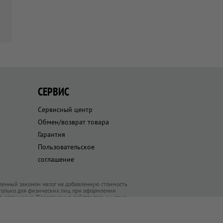
СЕРВИС
Сервисный центр
Обмен/возврат товара
Гарантия
Пользовательское
соглашение
ленный законом налог на добавленную стоимость.
 только для физических лиц при оформлении
ра ограничено. Предложения действительны, пока