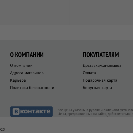
О КОМПАНИИ
ПОКУПАТЕЛЯМ
О компании
Доставка/самовывоз
Адреса магазинов
Оплата
Карьера
Подарочная карта
Политика безопасности
Бонусная карта
Все цены указаны в рублях и включают установ
Цены, представленные на сайте, действительны
покупки через кассу магазина. Количество това
товар есть в наличии
023