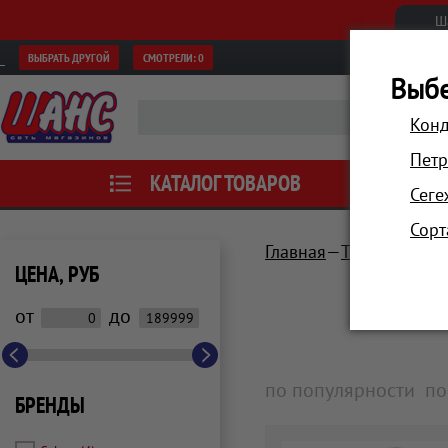
Ш
ВЫБРАТЬ ДРУГОЙ
СМОТРЕЛИ:
0
Выбе
Конд
Петр
КАТАЛОГ ТОВАРОВ
АКЦИИ
Сеге
Сорт
Главная
Техника для 
ЦЕНА, РУБ
от
до
по популярности
по
БРЕНДЫ