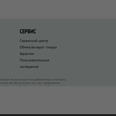
СЕРВИС
Сервисный центр
Обмен/возврат товара
Гарантия
Пользовательское
соглашение
ленный законом налог на добавленную стоимость.
 только для физических лиц при оформлении
ра ограничено. Предложения действительны, пока