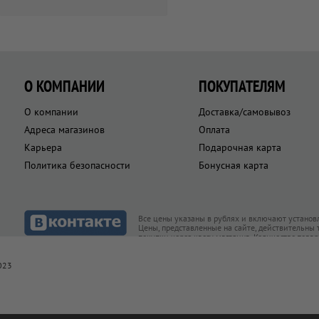
О КОМПАНИИ
ПОКУПАТЕЛЯМ
О компании
Доставка/самовывоз
Адреса магазинов
Оплата
Карьера
Подарочная карта
Политика безопасности
Бонусная карта
Все цены указаны в рублях и включают установ
Цены, представленные на сайте, действительны
покупки через кассу магазина. Количество това
товар есть в наличии
023