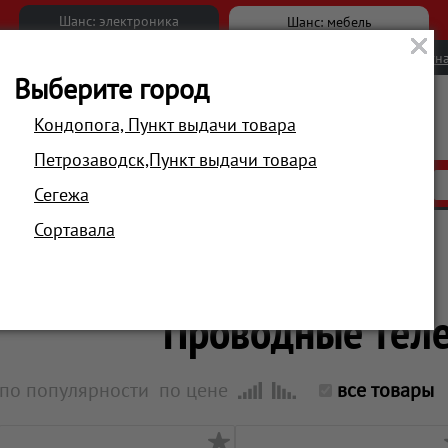
Шанс: электроника
Шанс: мебель
Новости
Вакансии
Обратна
Выберите город
Кондопога, Пункт выдачи товара
Петрозаводск,Пункт выдачи товара
АКЦИИ
РАСПРОДАЖА
МАГАЗИНЫ
Сегежа
Сортавала
Главная
Смартфоны, телефоны, гаджеты
Телефония
Проводные тел
по популярности
по цене
все товары