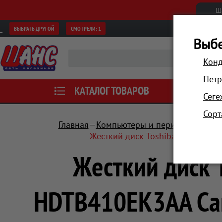
Ш
ВЫБРАТЬ ДРУГОЙ
СМОТРЕЛИ:
1
Выбе
Конд
Петр
КАТАЛОГ ТОВАРОВ
АКЦИИ
Сеге
Сорт
Главная
Компьютеры и периферия
Нос
Жесткий диск Toshiba USB 3.0 1
Жесткий диск T
HDTB410EK3AA Canv