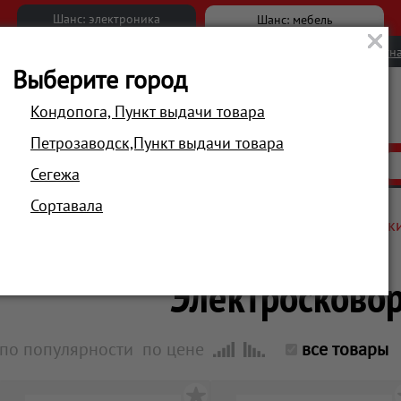
Шанс: электроника
Шанс: мебель
Новости
Вакансии
Обратна
Выберите город
Кондопога, Пункт выдачи товара
Петрозаводск,Пункт выдачи товара
АКЦИИ
РАСПРОДАЖА
МАГАЗИНЫ
Сегежа
Сортавала
Главная
Техника для кухни
Для приготовления, жарк
Электросково
по популярности
по цене
все товары