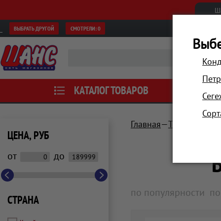
Ш
ВЫБРАТЬ ДРУГОЙ
СМОТРЕЛИ:
0
Выбе
Конд
Петр
КАТАЛОГ ТОВАРОВ
АКЦИИ
Сеге
Сорт
Главная
Техника для 
ЦЕНА, РУБ
от
до
по популярности
по
СТРАНА