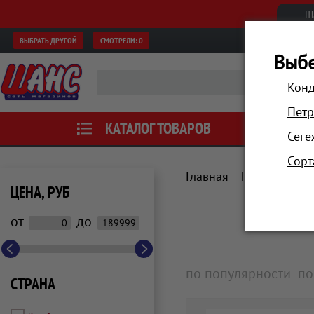
Ш
ВЫБРАТЬ ДРУГОЙ
СМОТРЕЛИ:
0
Выбе
Конд
Петр
КАТАЛОГ ТОВАРОВ
АКЦИИ
Сеге
Сорт
Главная
Техника для 
ЦЕНА, РУБ
от
до
по популярности
по
СТРАНА