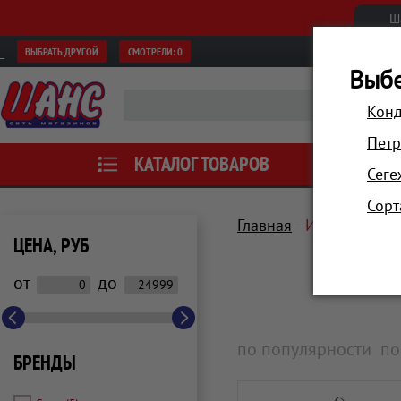
Ш
ВЫБРАТЬ ДРУГОЙ
СМОТРЕЛИ:
0
Выбе
Конд
Петр
КАТАЛОГ ТОВАРОВ
АКЦИИ
Сеге
Сорт
Главная
Инструмент, 
ЦЕНА, РУБ
от
до
по популярности
по
БРЕНДЫ