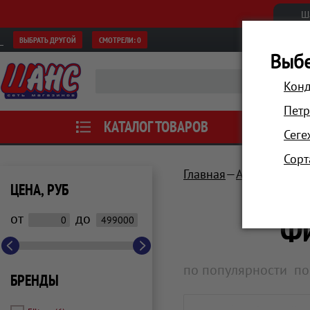
Ш
ВЫБРАТЬ ДРУГОЙ
СМОТРЕЛИ:
0
Выбе
Конд
Петр
КАТАЛОГ ТОВАРОВ
АКЦИИ
Сеге
Сорт
Главная
Аксессуары
ЦЕНА, РУБ
Фи
от
до
по популярности
по
БРЕНДЫ