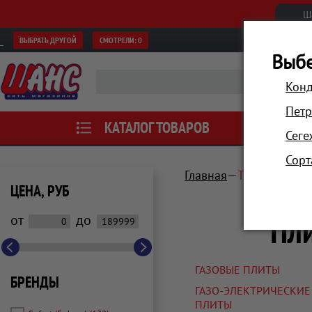
Ш
ВЫБРАТЬ ДРУГОЙ
СМОТРЕЛИ:
0
Выбе
Конд
Петр
КАТАЛОГ ТОВАРОВ
АКЦИИ
Сеге
Сорт
Главная
Техника для 
ЦЕНА, РУБ
Пли
от
до
ГАЗОВЫЕ ПЛИТЫ
БРЕНДЫ
ГАЗО-ЭЛЕКТРИЧЕСКИЕ
ПЛИТЫ