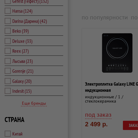
Gefest (Гефест)
(132)
Hansa
(124)
по популярности
по
Darina (Дарина)
(42)
Beko
(39)
Deluxe
(33)
Reex
(27)
Лысьва
(23)
Gorenje
(21)
Galaxy
(20)
Электроплитка Galaxy LINE
индукционная
Indesit
(15)
индукционные / 1 /
стеклокерамика
Еще бренды
под заказ
СТРАНА
2 499 р.
ЗАКА
Китай