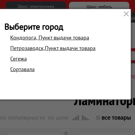
Шанс: электроника
Шанс: мебель
Новости
Вакансии
Обратна
Выберите город
Кондопога, Пункт выдачи товара
Петрозаводск,Пункт выдачи товара
АКЦИИ
РАСПРОДАЖА
МАГАЗИНЫ
Сегежа
Сортавала
Главная
Компьютеры и периферия
Принтеры, МФУ, о
Ламинатор
по популярности
по цене
все товары