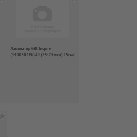
Ламинатор GBC Inspire
(4400304EU) A4 (75-75мкм) 25см/
мин (2вал.) лам...