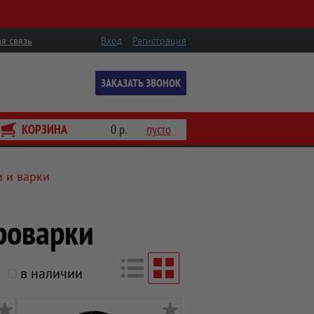
я связь
Вход
Регистрация
ЗАКАЗАТЬ ЗВОНОК
КОРЗИНА
0 р.
пусто
и и варки
роварки
в наличии