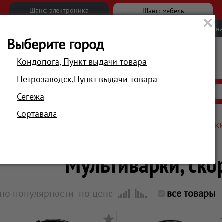
Шанс: электроника
Шанс: мебель
Новости
Вакансии
Обратна
Выберите город
Кондопога, Пункт выдачи товара
Петрозаводск,Пункт выдачи товара
АКЦИИ
РАСПРОДАЖА
МАГАЗИНЫ
Сегежа
Сортавала
Главная
Техника для кухни
Для приготовления, жарк
Мультиварки, ско
по популярности
по цене
все товары