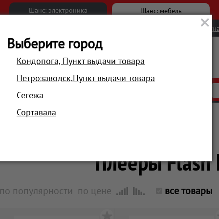
Шанс: электроника
Шанс: мебель
Новости
Вакансии
Обратна
Выберите город
Кондопога, Пункт выдачи товара
Петрозаводск,Пункт выдачи товара
АКЦИИ
РАСПРОДАЖА
МАГАЗИНЫ
Сегежа
Сортавала
Главная
Телевизоры, аудио, мультимедиа
Плееры Flash
по популярности
по цене
все товары