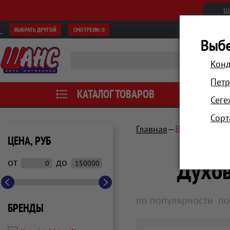
Ш
ВЫБРАТЬ ДРУГОЙ
СМОТРЕЛИ:
0
Выбе
Конд
Петр
КАТАЛОГ ТОВАРОВ
АКЦИИ
Сеге
Сорт
Главная
Встраиваема
ЦЕНА, РУБ
Духов
от
до
по популярности
по
БРЕНДЫ