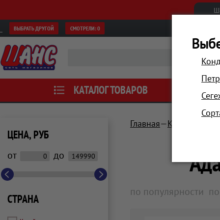
Ш
ВЫБРАТЬ ДРУГОЙ
СМОТРЕЛИ:
0
Выбе
Конд
Петр
КАТАЛОГ ТОВАРОВ
АКЦИИ
Сеге
Сорт
Главная
Компьютеры 
ЦЕНА, РУБ
Ада
от
до
по популярности
по
СТРАНА