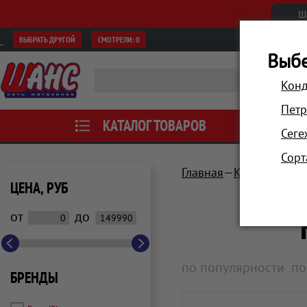
Ш
ВЫБРАТЬ ДРУГОЙ
СМОТРЕЛИ:
0
Выбе
Конд
Петр
КАТАЛОГ ТОВАРОВ
АКЦИИ
Сеге
Сорт
Главная
Компьютеры 
ЦЕНА, РУБ
от
до
по популярности
по
БРЕНДЫ