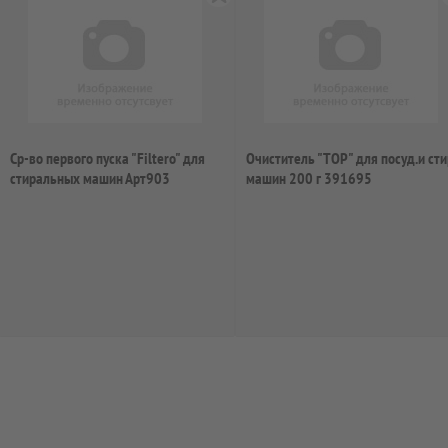
Ср-во первого пуска "Filtero" для
Очиститель "ТОР" для посуд.и сти
стиральных машин Арт903
машин 200 г 391695