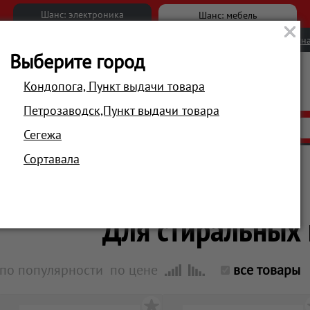
Шанс: электроника
Шанс: мебель
Новости
Вакансии
Обратна
Выберите город
Кондопога, Пункт выдачи товара
Петрозаводск,Пункт выдачи товара
АКЦИИ
РАСПРОДАЖА
МАГАЗИНЫ
Сегежа
Сортавала
Главная
Аксессуары
Средства очистки
Для стиральных
по популярности
по цене
все товары