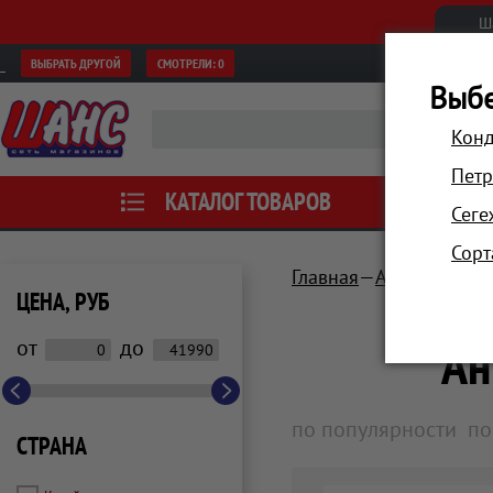
Ш
ВЫБРАТЬ ДРУГОЙ
СМОТРЕЛИ:
0
Выбе
Конд
Петр
КАТАЛОГ ТОВАРОВ
АКЦИИ
Сеге
Сорт
Главная
Автотовары, 
ЦЕНА, РУБ
Ан
от
до
по популярности
по
СТРАНА