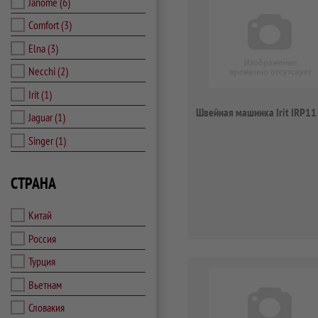
Janome
(6)
Comfort
(3)
Elna
(3)
Necchi
(2)
Irit
(1)
Швейная машинка Irit IRP11
Jaguar
(1)
Singer
(1)
СТРАНА
Китай
Россия
Турция
Вьетнам
Словакия