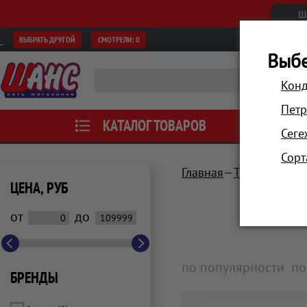
Ш
ВЫБРАТЬ ДРУГОЙ
СМОТРЕЛИ:
0
Выбе
Конд
Петр
КАТАЛОГ ТОВАРОВ
АКЦИИ
Сеге
Сорт
Главная
Техника для
ЦЕНА, РУБ
от
до
по популярности
по
БРЕНДЫ