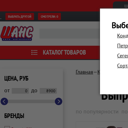
Ш
ВЫБРАТЬ ДРУГОЙ
СМОТРЕЛИ:
0
Выбе
Конд
Петр
КАТАЛОГ ТОВАРОВ
АКЦИИ
Сеге
Сорт
Главная
Красота и зд
ЦЕНА, РУБ
Выпр
от
до
по популярности
по
БРЕНДЫ