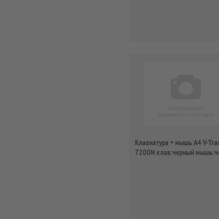
Клавиатура + мышь A4 V-Tra
7200N клав:черный мышь:ч
USB беспр...