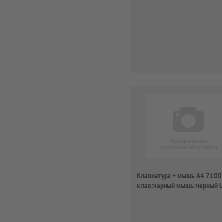
Клавиатура + мышь A4 710
клав:черный мышь:черный 
беспроводная