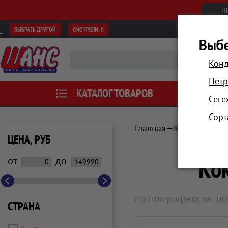
Ш
ВЫБРАТЬ ДРУГОЙ
СМОТРЕЛИ:
0
Выбе
Конд
Петр
КАТАЛОГ ТОВАРОВ
АКЦИИ
Сеге
Сорт
Главная
Компьютеры 
ЦЕНА, РУБ
Ко
от
до
по популярности
по
СТРАНА