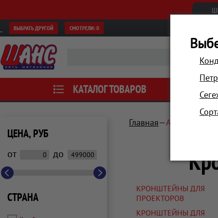
Ш
ВЫБРАТЬ ДРУГОЙ
СМОТРЕЛИ:
0
Выбе
Конд
Петр
КАТАЛОГ ТОВАРОВ
АКЦИИ
Сеге
Сорт
Главная
Аксессуары
ЦЕНА, РУБ
Кро
от
до
КРОНШТЕЙНЫ ДЛЯ
СТРАНА
ПРОЕКТОРОВ
КРОНШТЕЙНЫ ДЛЯ